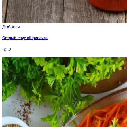
Добавки
Острый соус «Шрирача»
60
₽