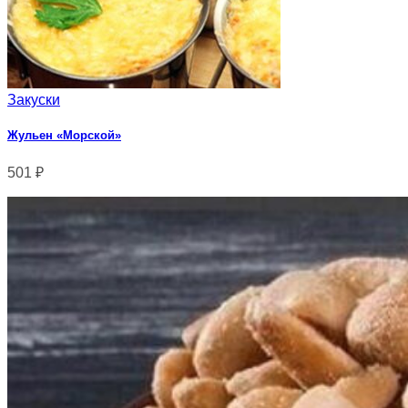
Закуски
Жульен «Морской»
501
₽