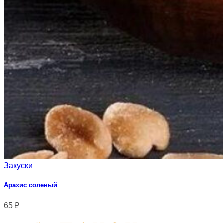
Закуски
Арахис соленый
65
₽