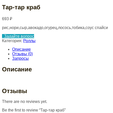
Тар-тар краб
693
₽
рис,нори,сыр,авокадо,огурец,лосось,тобика,соус спайси
Задайте вопрос
Категория:
Роллы
Описание
Отзывы (0)
Запросы
Описание
Отзывы
There are no reviews yet.
Be the first to review “Тар-тар краб”