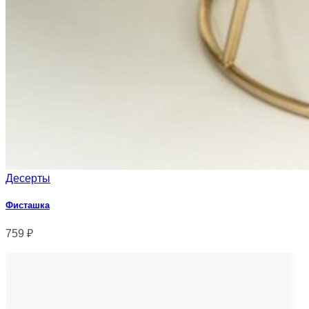
Десерты
Фисташка
759
₽