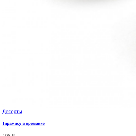
Десерты
Тирамису в креманке
198
₽