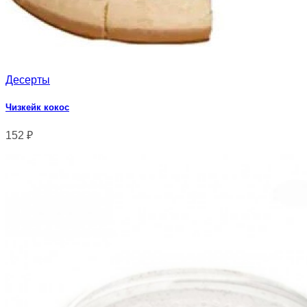
Десерты
Чизкейк кокос
152
₽