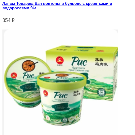
Лапша Товарищ Ван вонтоны в бульоне с креветками и
водорослями 94г
354
₽