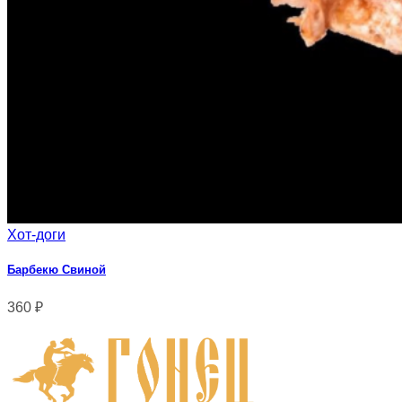
Хот-доги
Барбекю Свиной
360
₽