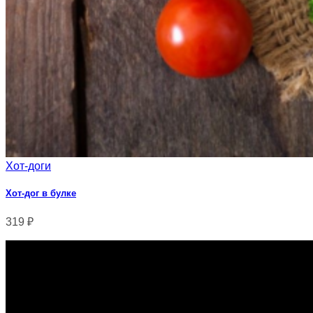
Хот-доги
Хот-дог в булке
319
₽