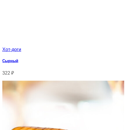
Хот-доги
Сырный
322
₽