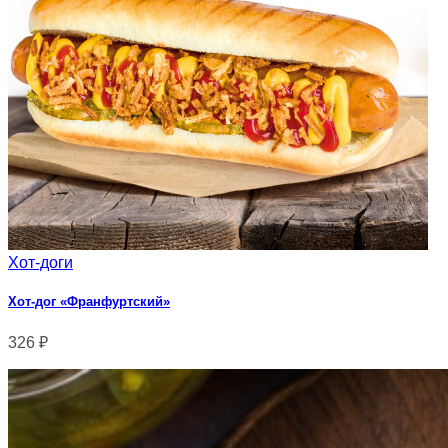
Хот-доги
Хот-дог «Франфуртский»
326
₽