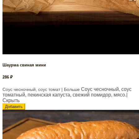
Шаурма свиная мини
286
₽
Соус чесночный, соус
Соус чесночный, соус томат
| Больше
томатный, пекинская капуста, свежий помидор, мясо.
|
Скрыть
Добавить