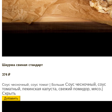
Шаурма свиная стандарт
374
₽
Соус чесночный, соус
Соус чесночный, соус томат
| Больше
томатный, пекинская капуста, свежий помидор, мясо.
|
Скрыть
Добавить