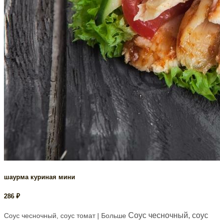
шаурма куриная мини
286
₽
Соус чесночный, соус
Соус чесночный, соус томат
| Больше