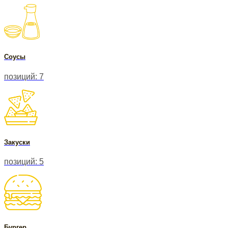
Соусы
позиций: 7
Закуски
позиций: 5
Бургер