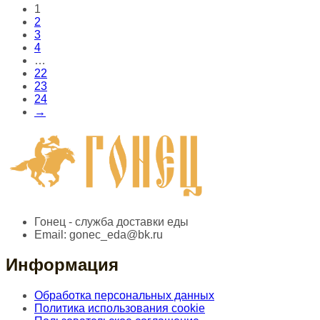
1
2
3
4
…
22
23
24
→
Гонец - служба доставки еды
Email:
gonec_eda@bk.ru
Информация
Обработка персональных данных
Политика использования cookie