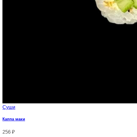
Суши
Каппа маки
256
₽