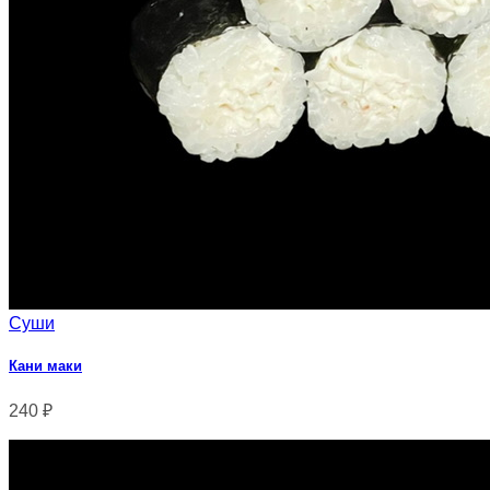
Суши
Кани маки
240
₽