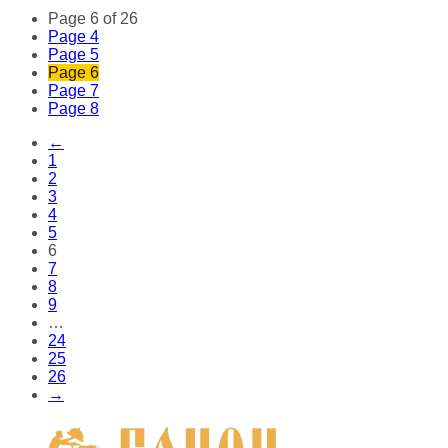
Page 6 of 26
Page
4
Page
5
Page
6
Page
7
Page
8
←
1
2
3
4
5
6
7
8
9
…
24
25
26
→