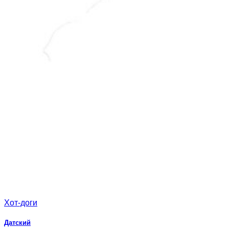
Хот-доги
Датский