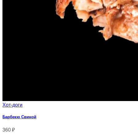
Хот-доги
Барбекю Свиной
360
₽