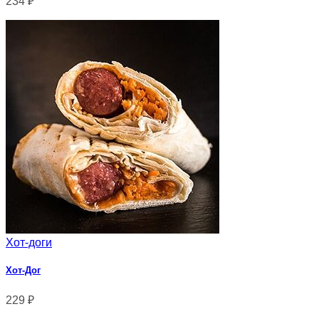
234
₽
Хот-доги
Хот-Дог
229
₽