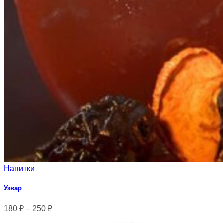
Напитки
Узвар
180
₽
–
250
₽