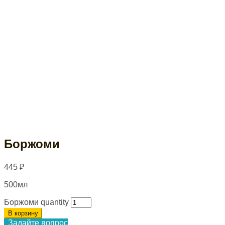
Боржоми
445
₽
500мл
Боржоми quantity
В корзину
Задайте вопрос