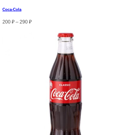
Coca‑Cola
200
₽
–
290
₽