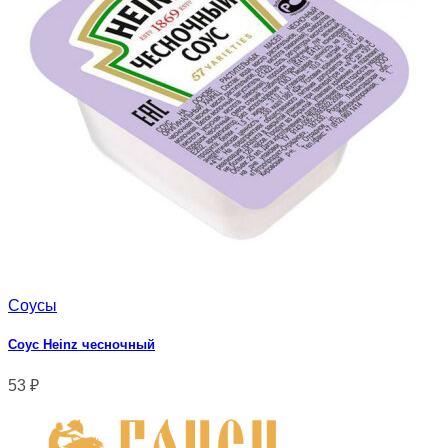
Соусы
Соус Heinz чесночный
53
₽