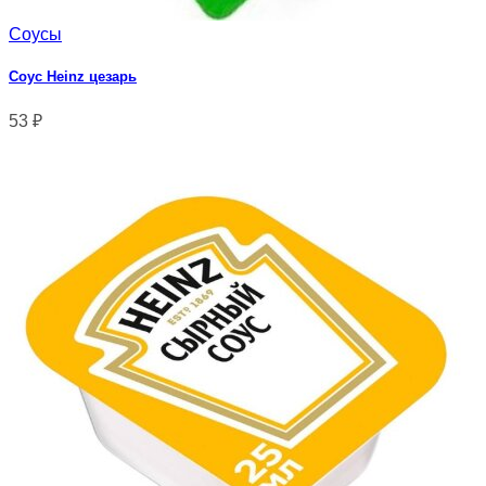
Соусы
Соус Heinz цезарь
53
₽