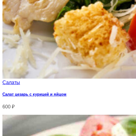
Салаты
Салат цезарь с курицей и яйцом
600
₽