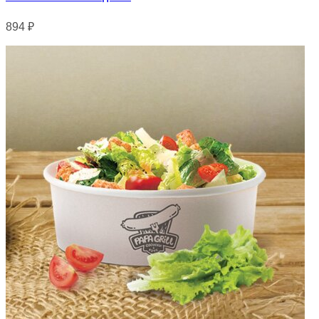
894
₽