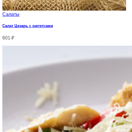
Салаты
Салат Цезарь с наггетсами
601
₽