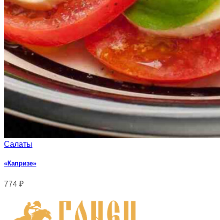
Салаты
«Капризе»
774
₽