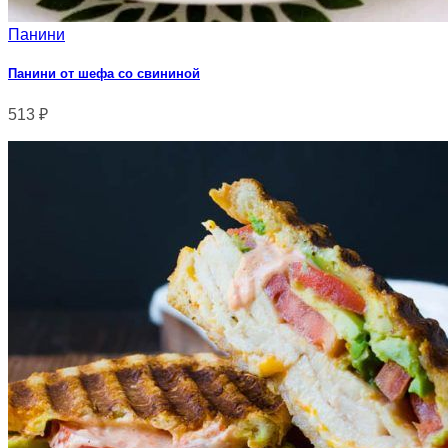
Панини
Панини от шефа со свининой
513
₽