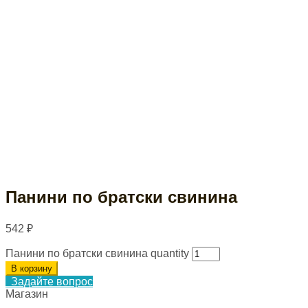
Панини по братски свинина
542
₽
Панини по братски свинина quantity
В корзину
Задайте вопрос
Магазин