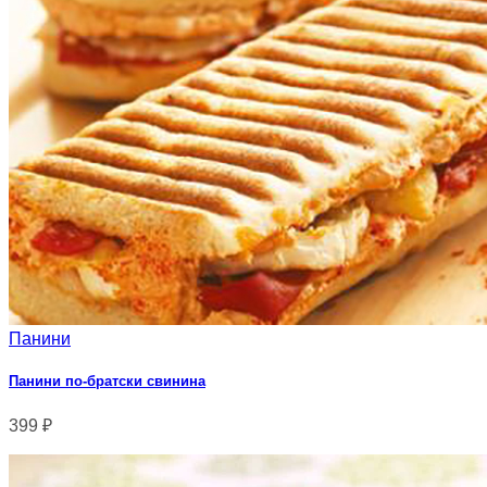
Панини
Панини по-братски свинина
399
₽