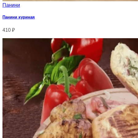
Панини
Панини куриная
410
₽