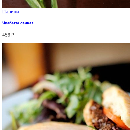
Панини
Чиабатта свиная
456
₽