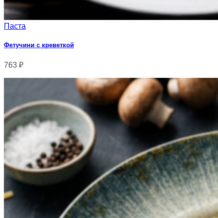
Паста
Фетучини с креветкой
763
₽