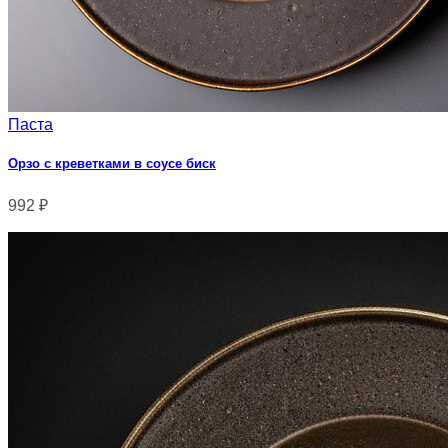
Паста
Орзо с креветками в соусе биск
992
₽