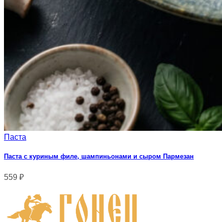
Паста
Паста с куриным филе, шампиньонами и сыром Пармезан
559
₽