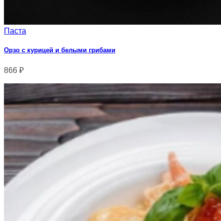
Паста
Орзо с курицей и белыми грибами
866
₽