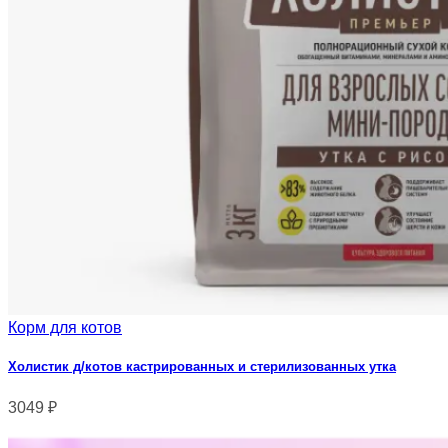
Корм для котов
Холистик д/котов кастрированных и стерилизованных утка
3049
₽