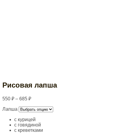
Рисовая лапша
550
₽
–
685
₽
Лапша
с курицей
с говядиной
с креветками