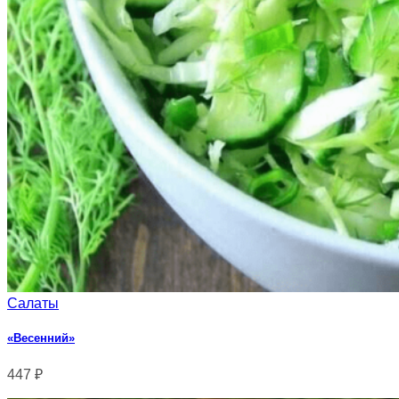
Салаты
«Весенний»
447
₽