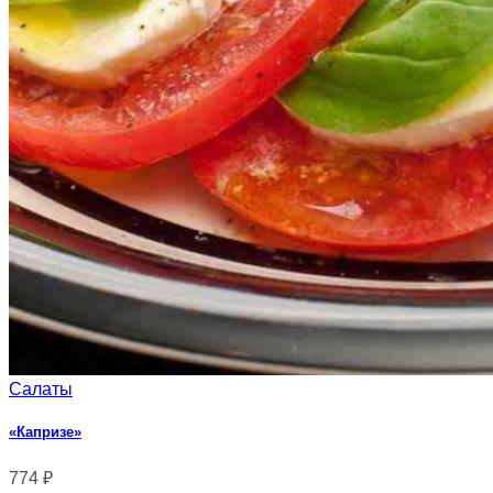
Салаты
«Капризе»
774
₽