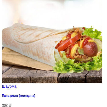
Шаурма
Папа ролл (говядина)
380
₽