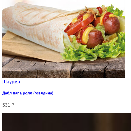
Шаурма
Дабл папа ролл (говядина)
531
₽