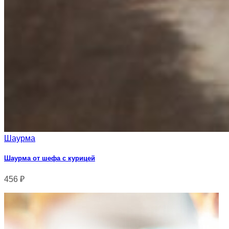
Шаурма
Шаурма от шефа c курицей
456
₽