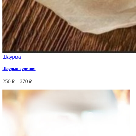
Шаурма
Шаурма куриная
250
₽
–
370
₽