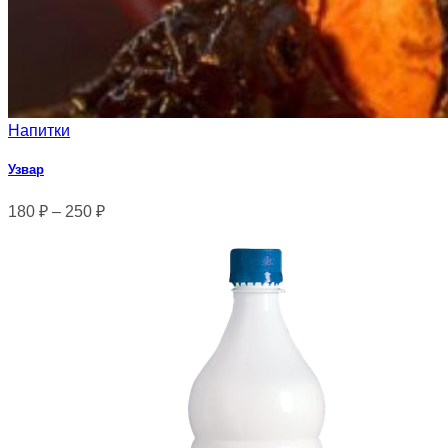
Напитки
Узвар
180
₽
–
250
₽