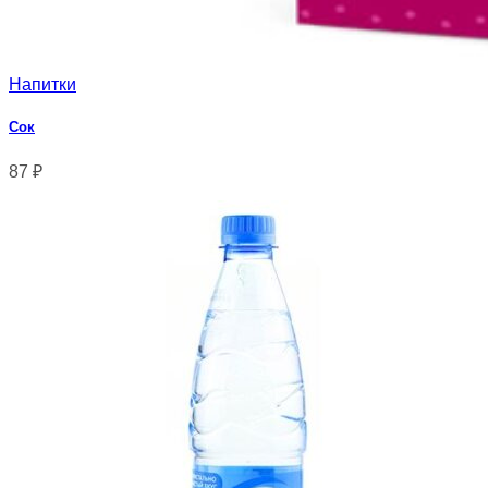
Напитки
Сок
87
₽