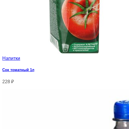
Напитки
Сок томатный 1л
228
₽