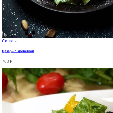
Салаты
Цезарь с креветкой
763
₽