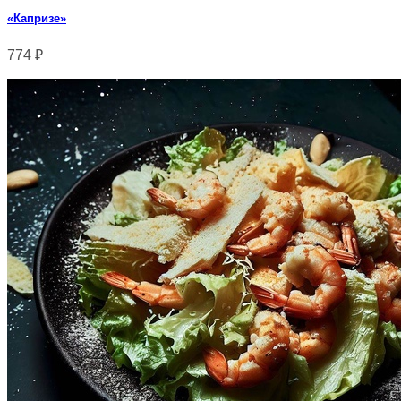
«Капризе»
774
₽