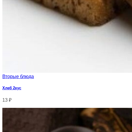
Вторые блюда
Хлеб 2кус
13
₽