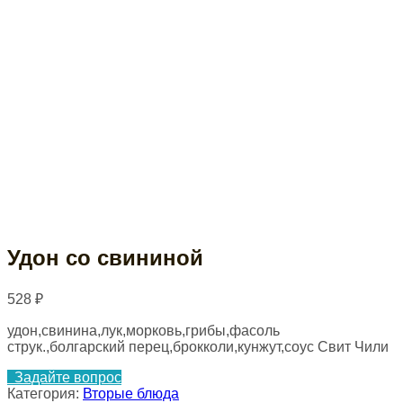
Удон со свининой
528
₽
удон,свинина,лук,морковь,грибы,фасоль
струк.,болгарский перец,брокколи,кунжут,соус Свит Чили
Задайте вопрос
Категория:
Вторые блюда