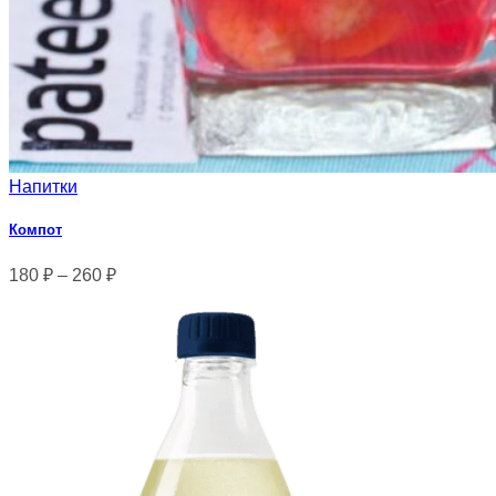
Напитки
Компот
180
₽
–
260
₽