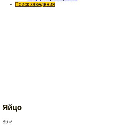
Поиск заведения
Яйцо
86
₽