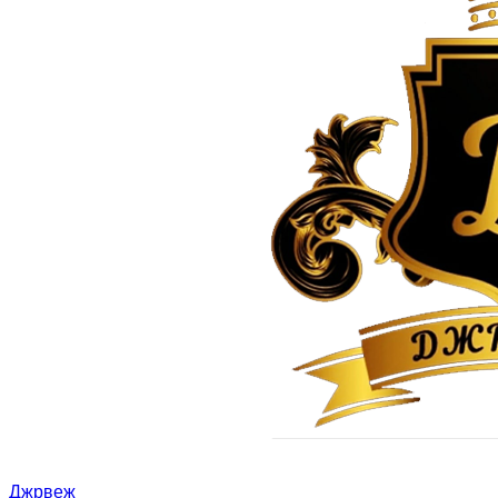
Джрвеж