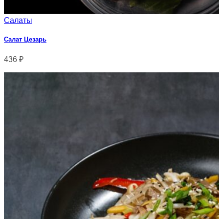
Салаты
Салат Цезарь
436
₽