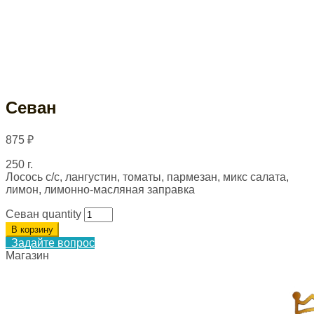
Севан
875
₽
250 г.
Лосось с/с, лангустин, томаты, пармезан, микс салата,
лимон, лимонно-масляная заправка
Севан quantity
В корзину
Задайте вопрос
Магазин