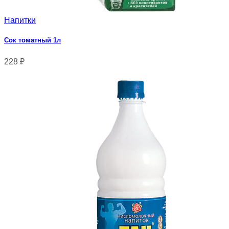
Напитки
Сок томатный 1л
228
₽